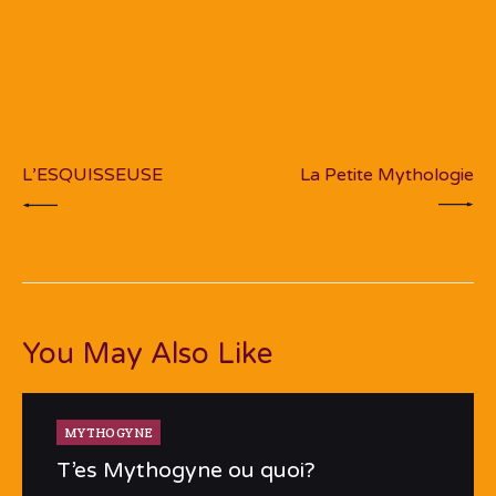
Navigation
de
PREV POST
NEXT POST
l’article
L’ESQUISSEUSE
La Petite Mythologie
You May Also Like
MYTHOGYNE
T’es Mythogyne ou quoi?