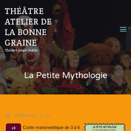
THÉÂTRE
ATELIER DE
LA BONNE
GRAINE
Théâtre Jeune Public
La Petite Mythologie
16 AVRIL 2023
(0)
Conte marionnettique de 3 à 6
16