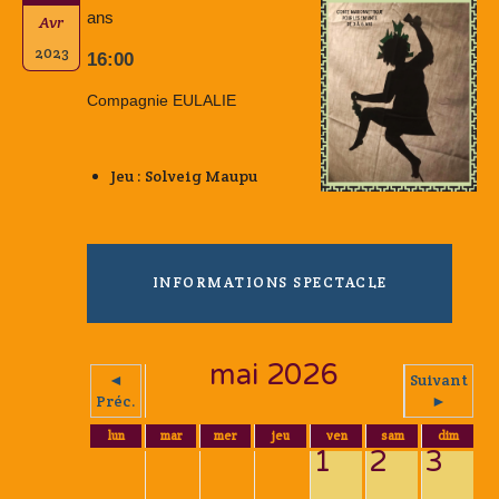
ans
Avr
2023
16:00
Compagnie EULALIE
Jeu : Solveig Maupu
INFORMATIONS SPECTACLE
mai 2026
◄
Suivant
Préc.
►
lun
mar
mer
jeu
ven
sam
dim
1
2
3