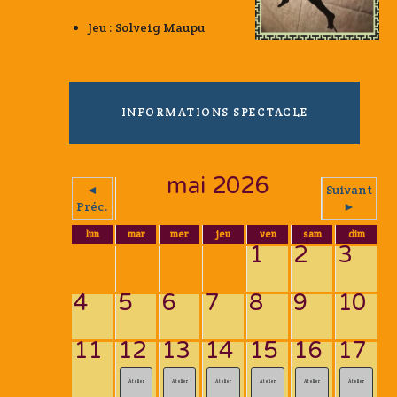
Jeu : Solveig Maupu
INFORMATIONS SPECTACLE
mai 2026
◄
Suivant
Préc.
►
lun
mar
mer
jeu
ven
sam
dim
1
2
3
4
5
6
7
8
9
10
11
12
13
14
15
16
17
Atelier
Atelier
Atelier
Atelier
Atelier
Atelier