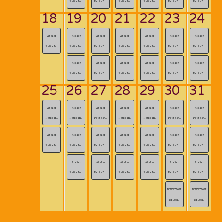
Petite En...
Petite En...
Petite En...
Petite En...
Petite En...
Petite En...
18
19
20
21
22
23
24
Atelier
Atelier
Atelier
Atelier
Atelier
Atelier
Atelier
Petite En...
Petite En...
Petite En...
Petite En...
Petite En...
Petite En...
Petite En...
Atelier
Atelier
Atelier
Atelier
Atelier
Atelier
Petite En...
Petite En...
Petite En...
Petite En...
Petite En...
Petite En...
25
26
27
28
29
30
31
Atelier
Atelier
Atelier
Atelier
Atelier
Atelier
Atelier
Petite En...
Petite En...
Petite En...
Petite En...
Petite En...
Petite En...
Petite En...
Atelier
Atelier
Atelier
Atelier
Atelier
Atelier
Atelier
Petite En...
Petite En...
Petite En...
Petite En...
Petite En...
Petite En...
Petite En...
Atelier
Atelier
Atelier
Atelier
Atelier
Atelier
Petite En...
Petite En...
Petite En...
Petite En...
Petite En...
Petite En...
BON VOYAGE
BON VOYAGE
Mr DUM...
Mr DUM...