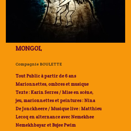
MONGOL
Compagnie BOULETTE
Tout Public à partir de 6 ans
Marionnettes, ombres et musique
Texte : Karin Serres / Mise en scène,
jeu, marionnettes et peintures : Nina
De Jonckheere / Musique live : Matthieu
Lecoq en alternance avec Nemekhee
Nemekhbayar et Bujee Pwim