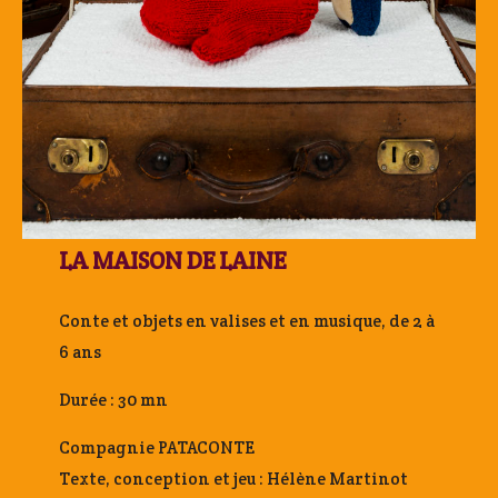
LA MAISON DE LAINE
Conte et objets en valises et en musique, de 2 à
6 ans
Durée : 30 mn
Compagnie PATACONTE
Texte, conception et jeu : Hélène Martinot