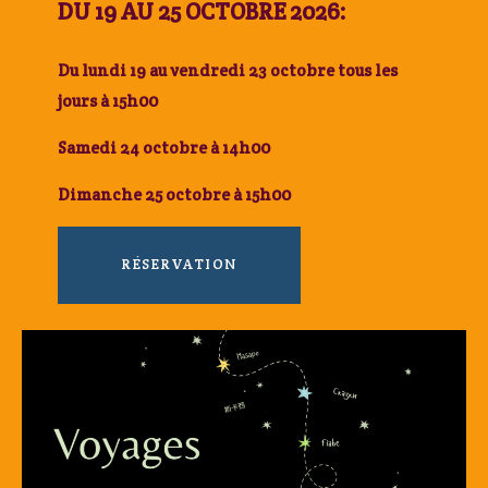
DU 19 AU 25 OCTOBRE 2026
:
Du lundi 19 au vendredi 23 octobre tous les
jours à 15h00
Samedi 24 octobre à 14h00
Dimanche 25 octobre à 15h00
RÉSERVATION