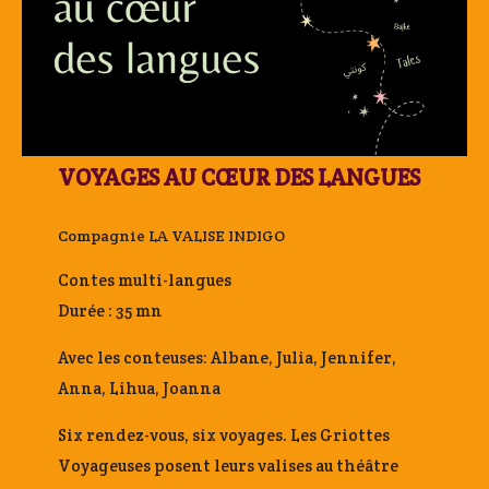
VOYAGES AU CŒUR DES LANGUES
Compagnie LA VALISE INDIGO
Contes multi-langues
Durée : 35 mn
Avec les conteuses: Albane, Julia, Jennifer,
Anna, Lihua, Joanna
Six rendez-vous, six voyages. Les Griottes
Voyageuses posent leurs valises au théâtre