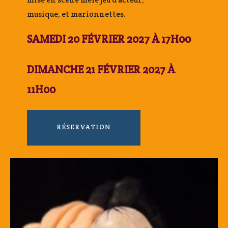
musique, et marionnettes.
SAMEDI 20 FÉVRIER 2027 À 17H00
DIMANCHE 21 FÉVRIER 2027 À
11H00
RÉSERVATION