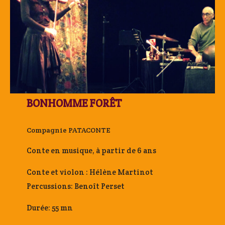
BONHOMME FORÊT
Compagnie PATACONTE
Conte en musique, à partir de 6 ans
Conte et violon : Hélène Martinot
Percussions: Benoît Perset
Durée: 55 mn