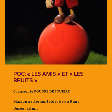
POC: « LES AMIS » ET « LES
BRUITS »
Compagnie POUDRE DE SOURIRE
Marionnettes sur table , de 3 à 6 ans
Durée : 40 mn