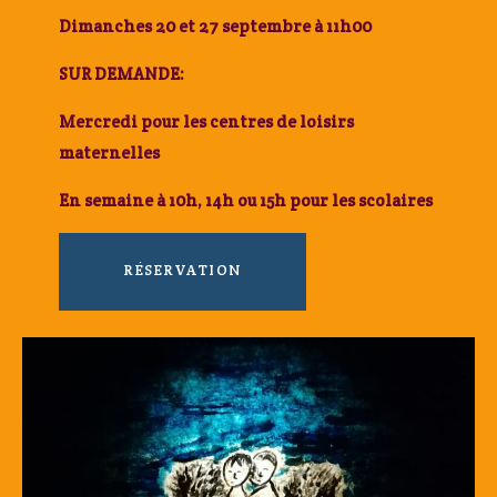
Dimanches 20 et 27 septembre à 11h00
SUR DEMANDE:
Mercredi pour les centres de loisirs
maternelles
En semaine
à 10h, 14h ou 15h pour les scolaires
RÉSERVATION