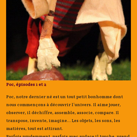
Poc, épisodes 1 et 2
Poc, notre dernier né est un tout petit bonhomme dont
nous commençons à découvrir l’univers. Il aime jouer,
observer, il déchiffre, assemble, associe, compare. Il
transpose, invente, imagine… Les objets, les sons, les
matières, tout est attirant.
Parfois prudemment, parfois avec audace il touche, prend,