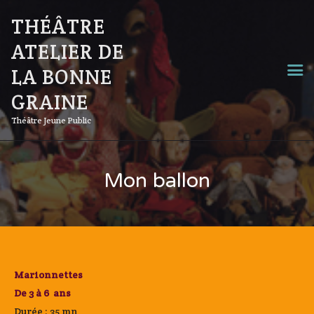
THÉÂTRE
ATELIER DE
LA BONNE
GRAINE
Théâtre Jeune Public
Mon ballon
Marionnettes
De 3 à 6 ans
Durée : 35 mn