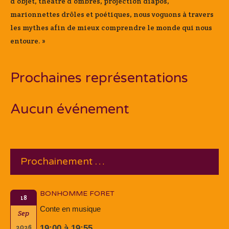
d’objet, théâtre d’ombres, projection diapos,
marionnettes drôles et poétiques, nous voguons à travers
les mythes afin de mieux comprendre le monde qui nous
entoure. »
Prochaines représentations
Aucun événement
Prochainement …
BONHOMME FORET
18
Conte en musique
Sep
2026
19:00 à 19:55