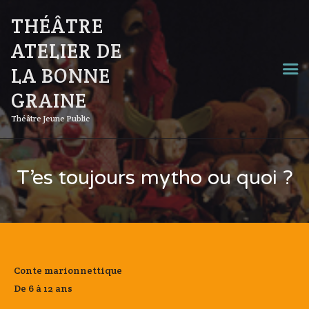
THÉÂTRE
ATELIER DE
LA BONNE
GRAINE
Théâtre Jeune Public
T’es toujours mytho ou quoi ?
Conte marionnettique
De 6 à 12 ans