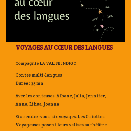
VOYAGES AU CŒUR DES LANGUES
Compagnie LA VALISE INDIGO
Contes multi-langues
Durée : 35 mn
Avec les conteuses: Albane, Julia, Jennifer,
Anna, Lihua, Joanna
Six rendez-vous, six voyages. Les Griottes
Voyageuses posent leurs valises au théâtre