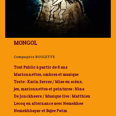
MONGOL
Compagnie BOULETTE
Tout Public à partir de 6 ans
Marionnettes, ombres et musique
Texte : Karin Serres / Mise en scène,
jeu, marionnettes et peintures : Nina
De Jonckheere / Musique live : Matthieu
Lecoq en alternance avec Nemekhee
Nemekhbayar et Bujee Pwim