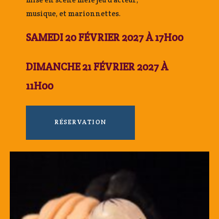
musique, et marionnettes.
SAMEDI 20 FÉVRIER 2027 À 17H00
DIMANCHE 21 FÉVRIER 2027 À
11H00
RÉSERVATION