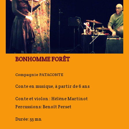
BONHOMME FORÊT
Compagnie PATACONTE
Conte en musique, à partir de 6 ans
Conte et violon : Hélène Martinot
Percussions: Benoît Perset
Durée: 55 mn