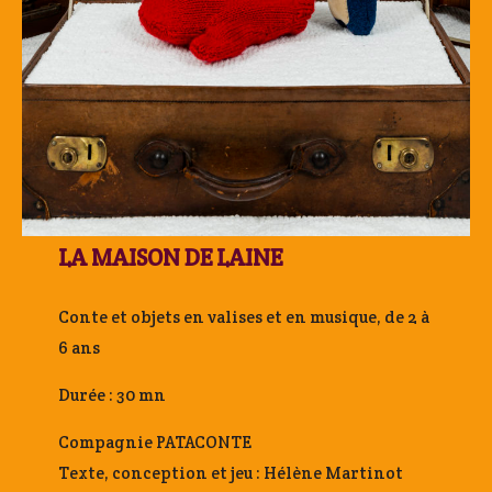
LA MAISON DE LAINE
Conte et objets en valises et en musique, de 2 à
6 ans
Durée : 30 mn
Compagnie PATACONTE
Texte, conception et jeu : Hélène Martinot