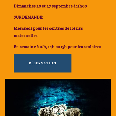
Dimanches 20 et 27 septembre à 11h00
SUR DEMANDE:
Mercredi pour les centres de loisirs
maternelles
En semaine
à 10h, 14h ou 15h pour les scolaires
RÉSERVATION