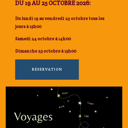
DU 19 AU 25 OCTOBRE 2026
:
Du lundi 19 au vendredi 23 octobre tous les
jours à 15h00
Samedi 24 octobre à 14h00
Dimanche 25 octobre à 15h00
RÉSERVATION