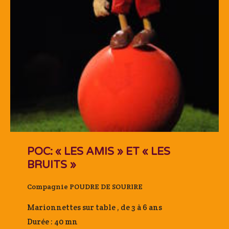
POC: « LES AMIS » ET « LES
BRUITS »
Compagnie POUDRE DE SOURIRE
Marionnettes sur table , de 3 à 6 ans
Durée : 40 mn