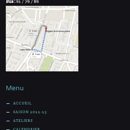
Bus :
61 / 76 / 86
Menu
ACCUEIL
SAISON 2022-23
ATELIERS
CALENDRIER