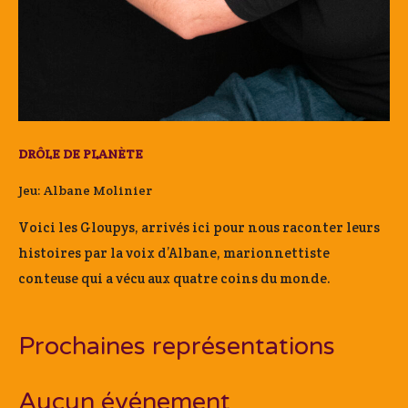
DRÔLE DE PLANÈTE
Jeu: Albane Molinier
Voici les Gloupys, arrivés ici pour nous raconter leurs
histoires par la voix d’Albane, marionnettiste
conteuse qui a vécu aux quatre coins du monde.
Prochaines représentations
Aucun événement