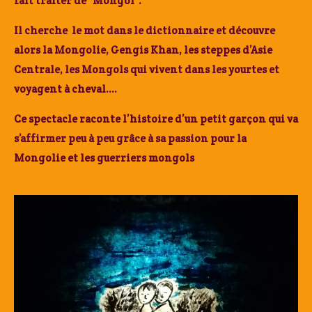
fait traiter de “Mongol”.
Il cherche le mot dans le dictionnaire et découvre
alors la Mongolie, Gengis Khan, les steppes d’Asie
Centrale, les Mongols qui vivent dans les yourtes et
voyagent à cheval….
Ce spectacle raconte l’histoire d’un petit garçon qui va
s’affirmer peu à peu grâce à sa passion pour la
Mongolie et les guerriers mongols