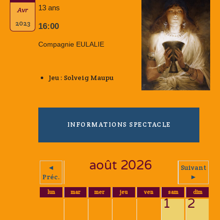
13 ans
Avr
2023
16:00
Compagnie EULALIE
Jeu : Solveig Maupu
INFORMATIONS SPECTACLE
août 2026
◄
Suivant
Préc.
►
lun
mar
mer
jeu
ven
sam
dim
1
2