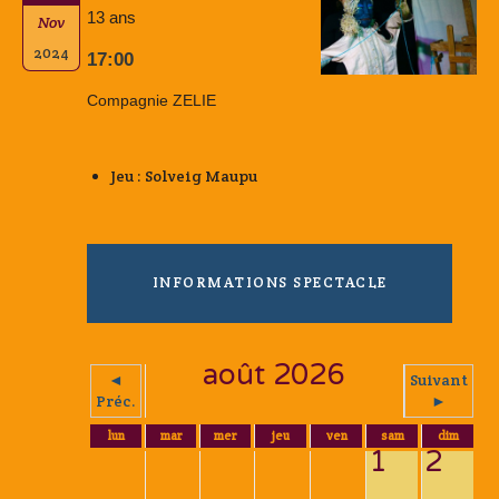
13 ans
Nov
2024
17:00
Compagnie ZELIE
Jeu : Solveig Maupu
INFORMATIONS SPECTACLE
août 2026
◄
Suivant
Préc.
►
lun
mar
mer
jeu
ven
sam
dim
1
2