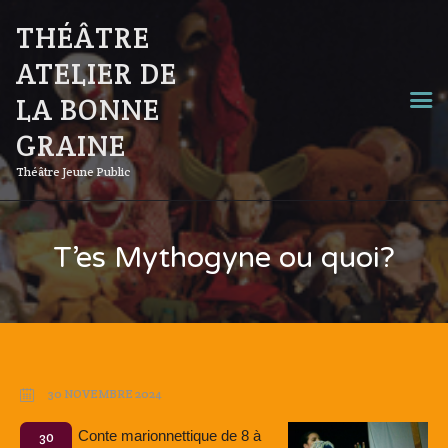
THÉÂTRE
ATELIER DE
LA BONNE
GRAINE
Théâtre Jeune Public
T’es Mythogyne ou quoi?
30 NOVEMBRE 2024
Conte marionnettique de 8 à
30