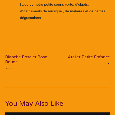
l'aide de notre petite souris verte, d'objets,
d'instruments de musique , de matières et de petites
dégustations.
Navigation
de
PREV POST
NEXT POST
l’article
Blanche Rose et Rose
Atelier Petite Enfance
Rouge
You May Also Like