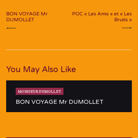
PREV POST
NEXT POST
l’article
BON VOYAGE Mr
POC « Les Amis « et « Les
DUMOLLET
Bruits »
You May Also Like
MONSIEUR DUMOLLET
BON VOYAGE Mr DUMOLLET