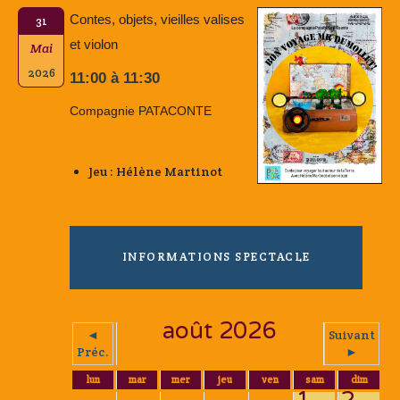
Contes, objets, vieilles valises
31
et violon
Mai
2026
11:00 à 11:30
Compagnie PATACONTE
Jeu : Hélène Martinot
INFORMATIONS SPECTACLE
août 2026
◄
Suivant
Préc.
►
lun
mar
mer
jeu
ven
sam
dim