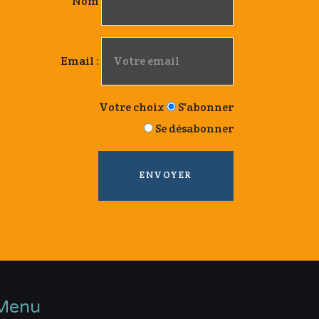
Nom
Email :
Votre choix
S'abonner
Se désabonner
Menu