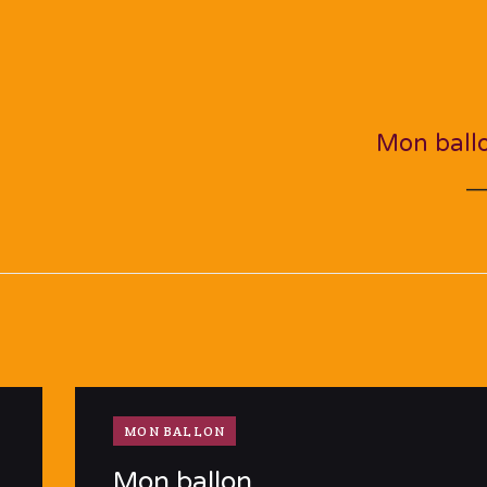
NEXT PO
Mon ball
MON BALLON
Mon ballon