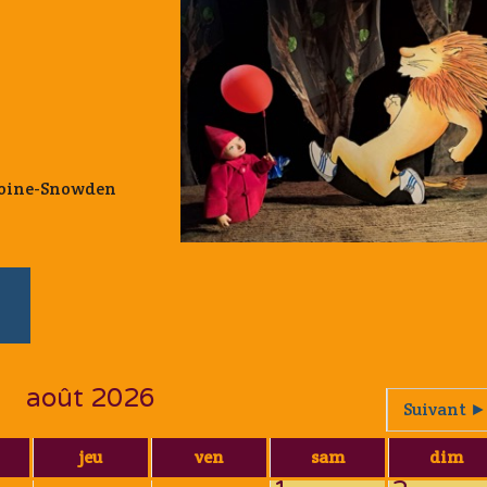
ntoine-Snowden
août 2026
Suivant ►
jeu
ven
sam
dim