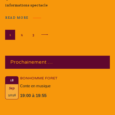
informations spectacle
READ MORE
Pagination
PAGE
1
PAGE
2
PAGE
3
>
des
publications
Prochainement …
BONHOMME FORET
18
Conte en musique
Sep
2026
19:00 à 19:55