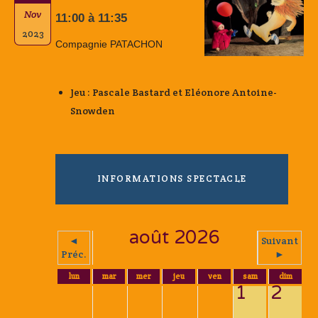
Nov
11:00 à 11:35
2023
Compagnie PATACHON
Jeu : Pascale Bastard et Eléonore Antoine-
Snowden
INFORMATIONS SPECTACLE
août 2026
◄
Suivant
Préc.
►
lun
mar
mer
jeu
ven
sam
dim
1
2