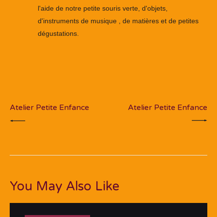
l'aide de notre petite souris verte, d'objets,
d'instruments de musique , de matières et de petites
dégustations.
Navigation
de
PREV POST
NEXT POST
l’article
Atelier Petite Enfance
Atelier Petite Enfance
You May Also Like