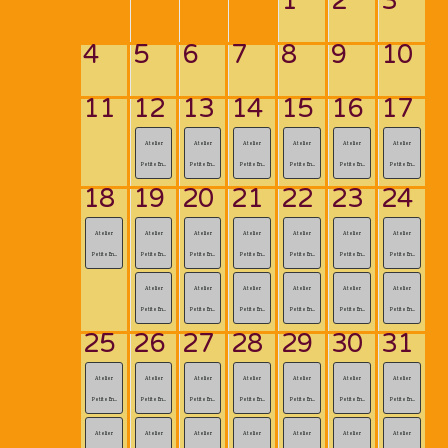
1
2
3
4
5
6
7
8
9
10
11
12
13
14
15
16
17
Atelier
Atelier
Atelier
Atelier
Atelier
Atelier
Petite En...
Petite En...
Petite En...
Petite En...
Petite En...
Petite En...
18
19
20
21
22
23
24
Atelier
Atelier
Atelier
Atelier
Atelier
Atelier
Atelier
Petite En...
Petite En...
Petite En...
Petite En...
Petite En...
Petite En...
Petite En...
Atelier
Atelier
Atelier
Atelier
Atelier
Atelier
Petite En...
Petite En...
Petite En...
Petite En...
Petite En...
Petite En...
25
26
27
28
29
30
31
Atelier
Atelier
Atelier
Atelier
Atelier
Atelier
Atelier
Petite En...
Petite En...
Petite En...
Petite En...
Petite En...
Petite En...
Petite En...
Atelier
Atelier
Atelier
Atelier
Atelier
Atelier
Atelier