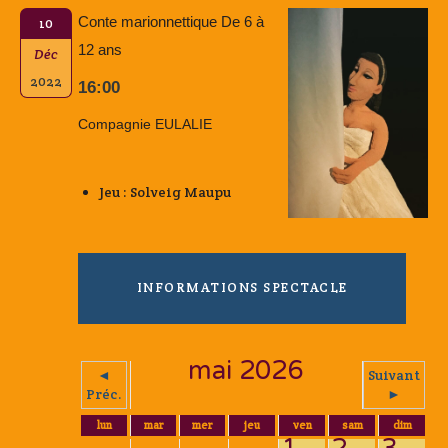
Conte marionnettique De 6 à
10
12 ans
Déc
2022
16:00
Compagnie EULALIE
Jeu : Solveig Maupu
INFORMATIONS SPECTACLE
mai 2026
◄
Suivant
Préc.
►
lun
mar
mer
jeu
ven
sam
dim