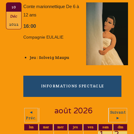
Conte marionnettique De 6 à
10
12 ans
Déc
2022
16:00
Compagnie EULALIE
Jeu : Solveig Maupu
INFORMATIONS SPECTACLE
août 2026
◄
Suivant
Préc.
►
lun
mar
mer
jeu
ven
sam
dim