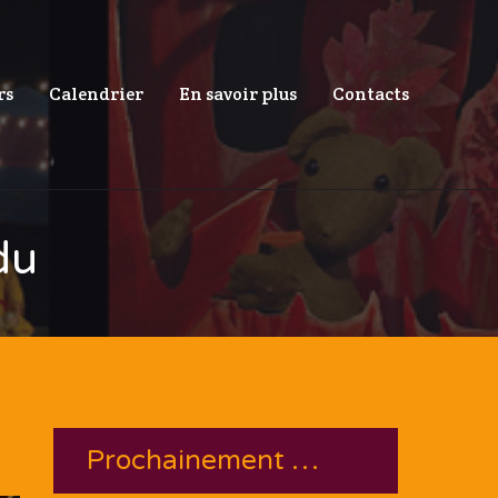
rs
Calendrier
En savoir plus
Contacts
du
Prochainement …