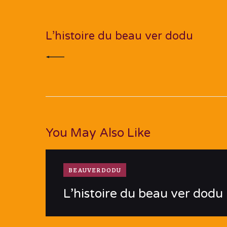
de
PREV POST
l’article
L’histoire du beau ver dodu
You May Also Like
BEAUVERDODU
L’histoire du beau ver dodu