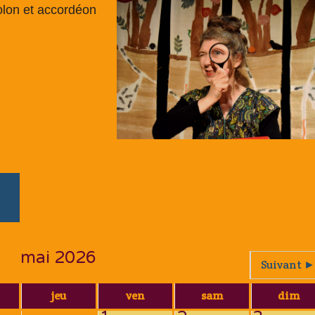
olon et accordéon
mai 2026
Suivant ►
jeu
ven
sam
dim