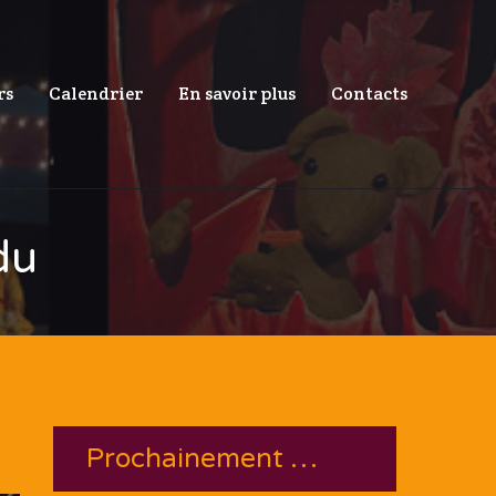
rs
Calendrier
En savoir plus
Contacts
du
Prochainement …