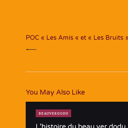
Navigation
de
PREV POST
l’article
POC « Les Amis « et « Les Bruits 
You May Also Like
BEAUVERDODU
L’histoire du beau ver dodu