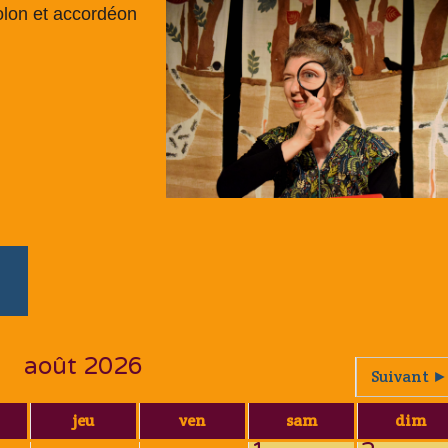
olon et accordéon
août 2026
Suivant ►
jeu
ven
sam
dim