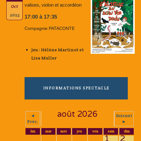
valises, violon et accordéon
Oct
2023
17:00 à 17:35
Compagnie PATACONTE
Jeu : Hélène Martinot et
Lisa Muller
INFORMATIONS SPECTACLE
août 2026
◄
Suivant
Préc.
►
lun
mar
mer
jeu
ven
sam
dim
1
2