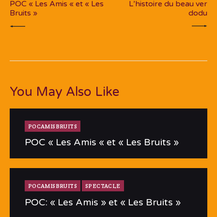
POC « Les Amis « et « Les
L’histoire du beau ver
Bruits »
dodu
You May Also Like
POCAMISBRUITS
POC « Les Amis « et « Les Bruits »
POCAMISBRUITS
SPECTACLE
POC: « Les Amis » et « Les Bruits »