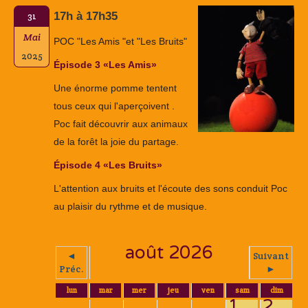
17h à 17h35
31
Mai
POC "Les Amis "et "Les Bruits"
2025
Épisode 3 «Les Amis»
Une énorme pomme tentent
tous ceux qui l'aperçoivent .
Poc fait découvrir aux animaux
de la forêt la joie du partage.
Épisode 4 «Les Bruits»
L'attention aux bruits et l'écoute des sons conduit Poc
au plaisir du rythme et de musique.
août 2026
◄
Suivant
Préc.
►
lun
mar
mer
jeu
ven
sam
dim
1
2