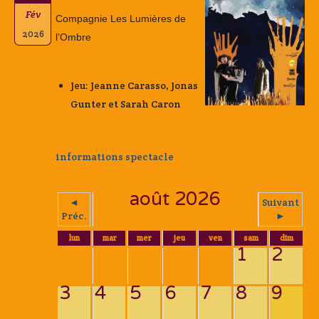
Fév
Compagnie Les Lumières de
2026
l’Ombre
Jeu: Jeanne Carasso, Jonas
Gunter et Sarah Caron
informations spectacle
août 2026
◄
Suivant
Préc.
►
lun
mar
mer
jeu
ven
sam
dim
1
2
3
4
5
6
7
8
9