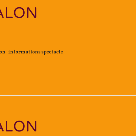
ALON
aron informations spectacle
ALON