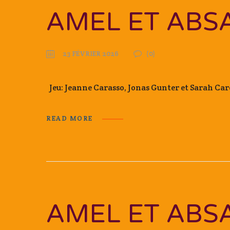
AMEL ET ABS
23 FÉVRIER 2026
(0)
Jeu: Jeanne Carasso, Jonas Gunter et Sarah C
READ MORE
AMEL ET ABS