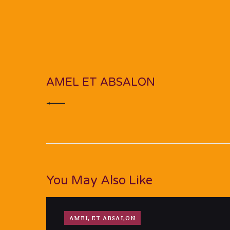
Navigation
de
PREV POST
l’article
AMEL ET ABSALON
You May Also Like
AMEL ET ABSALON