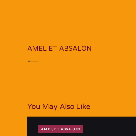
Navigation
de
PREV POST
l’article
AMEL ET ABSALON
You May Also Like
AMEL ET ABSALON