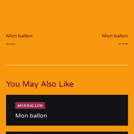
Navigation
de
PREV POST
NEXT POST
l’article
Mon ballon
Mon ballon
You May Also Like
MON BALLON
Mon ballon