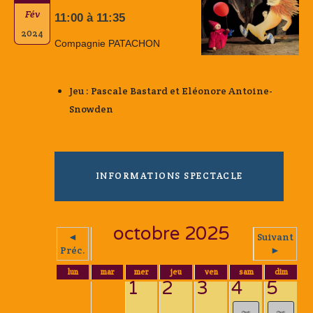
Fév
11:00 à 11:35
2024
Compagnie PATACHON
Jeu : Pascale Bastard et Eléonore Antoine-
Snowden
INFORMATIONS SPECTACLE
octobre 2025
◄
Suivant
Préc.
►
lun
mar
mer
jeu
ven
sam
dim
1
2
3
4
5
Chut!
Chut!