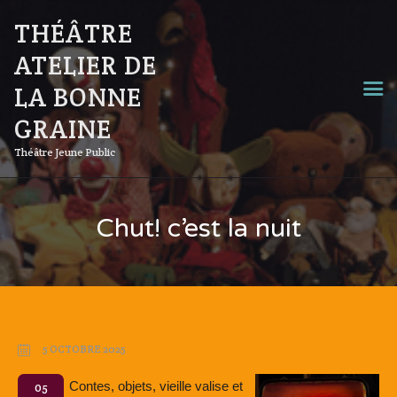
THÉÂTRE
ATELIER DE
LA BONNE
GRAINE
Théâtre Jeune Public
Chut! c’est la nuit
5 OCTOBRE 2025
Contes, objets, vieille valise et
05