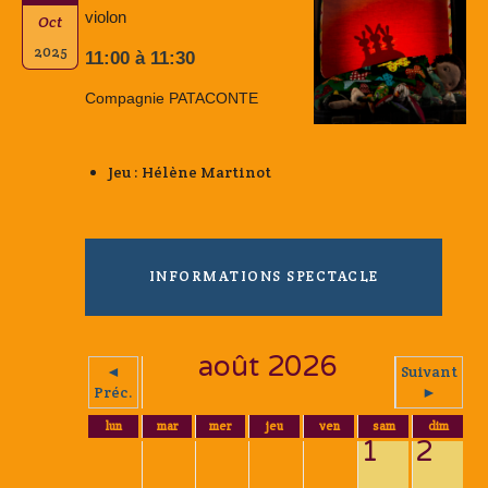
violon
Oct
2025
11:00 à 11:30
Compagnie PATACONTE
Jeu : Hélène Martinot
INFORMATIONS SPECTACLE
août 2026
◄
Suivant
Préc.
►
lun
mar
mer
jeu
ven
sam
dim
1
2