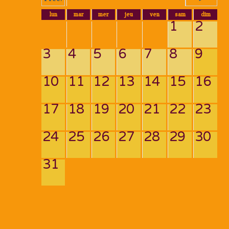
lun
mar
mer
jeu
ven
sam
dim
1
2
3
4
5
6
7
8
9
10
11
12
13
14
15
16
17
18
19
20
21
22
23
24
25
26
27
28
29
30
31