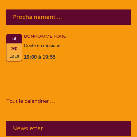
Prochainement …
BONHOMME FORET
18
Conte en musique
Sep
2026
19:00 à 19:55
Tout le calendrier …
Newsletter