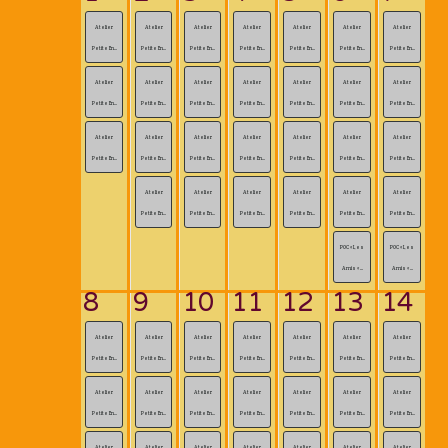
Atelier
Atelier
Atelier
Atelier
Atelier
Atelier
Atelier
Petite En...
Petite En...
Petite En...
Petite En...
Petite En...
Petite En...
Petite En...
Atelier
Atelier
Atelier
Atelier
Atelier
Atelier
Atelier
Petite En...
Petite En...
Petite En...
Petite En...
Petite En...
Petite En...
Petite En...
Atelier
Atelier
Atelier
Atelier
Atelier
Atelier
Atelier
Petite En...
Petite En...
Petite En...
Petite En...
Petite En...
Petite En...
Petite En...
Atelier
Atelier
Atelier
Atelier
Atelier
Atelier
Petite En...
Petite En...
Petite En...
Petite En...
Petite En...
Petite En...
POC « Les
POC « Les
Amis « ...
Amis « ...
8
9
10
11
12
13
14
Atelier
Atelier
Atelier
Atelier
Atelier
Atelier
Atelier
Petite En...
Petite En...
Petite En...
Petite En...
Petite En...
Petite En...
Petite En...
Atelier
Atelier
Atelier
Atelier
Atelier
Atelier
Atelier
Petite En...
Petite En...
Petite En...
Petite En...
Petite En...
Petite En...
Petite En...
Atelier
Atelier
Atelier
Atelier
Atelier
Atelier
Atelier