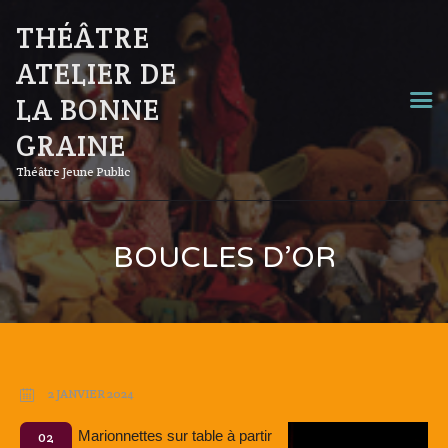
THÉÂTRE
ATELIER DE
LA BONNE
GRAINE
Théâtre Jeune Public
BOUCLES D’OR
2 JANVIER 2024
Marionnettes sur table à partir
02