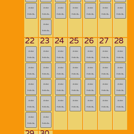
Atelier
Atelier
Atelier
Atelier
Atelier
Atelier
Atelier
Petite En...
Petite En...
Petite En...
Petite En...
Petite En...
Petite En...
Petite En...
Atelier
Petite En...
22
23
24
25
26
27
28
Atelier
Atelier
Atelier
Atelier
Atelier
Atelier
Atelier
Petite En...
Petite En...
Petite En...
Petite En...
Petite En...
Petite En...
Petite En...
Atelier
Atelier
Atelier
Atelier
Atelier
Atelier
Atelier
Petite En...
Petite En...
Petite En...
Petite En...
Petite En...
Petite En...
Petite En...
Atelier
Atelier
Atelier
Atelier
Atelier
Atelier
Atelier
Petite En...
Petite En...
Petite En...
Petite En...
Petite En...
Petite En...
Petite En...
Atelier
Atelier
Atelier
Atelier
Atelier
Atelier
Atelier
Petite En...
Petite En...
Petite En...
Petite En...
Petite En...
Petite En...
Petite En...
Atelier
Atelier
Petite En...
Petite En...
29
30