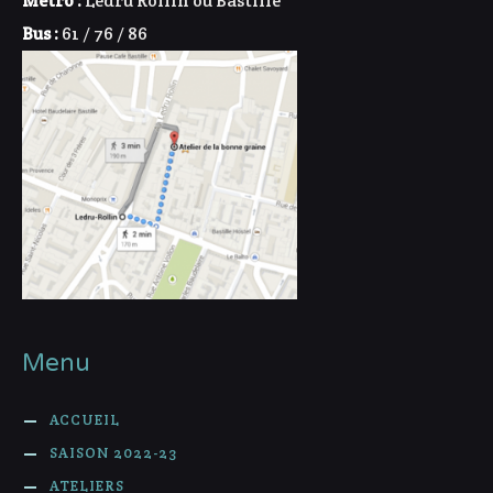
Métro :
Ledru Rollin ou Bastille
Bus :
61 / 76 / 86
Menu
ACCUEIL
SAISON 2022-23
ATELIERS