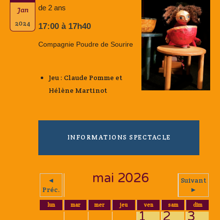
de 2 ans
Jan
2024
17:00 à 17h40
Compagnie Poudre de Sourire
Jeu : Claude Pomme et
Hélène Martinot
INFORMATIONS SPECTACLE
mai 2026
◄
Suivant
Préc.
►
lun
mar
mer
jeu
ven
sam
dim
1
2
3