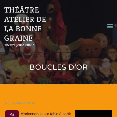
THÉÂTRE
ATELIER DE
LA BONNE
GRAINE
Théâtre Jeune Public
BOUCLES D’OR
5 JANVIER 2024
Marionnettes sur table à partir
05