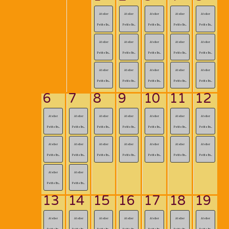
Atelier
Atelier
Atelier
Atelier
Atelier
Petite En...
Petite En...
Petite En...
Petite En...
Petite En...
Atelier
Atelier
Atelier
Atelier
Atelier
Petite En...
Petite En...
Petite En...
Petite En...
Petite En...
Atelier
Atelier
Atelier
Atelier
Atelier
Petite En...
Petite En...
Petite En...
Petite En...
Petite En...
6
7
8
9
10
11
12
Atelier
Atelier
Atelier
Atelier
Atelier
Atelier
Atelier
Petite En...
Petite En...
Petite En...
Petite En...
Petite En...
Petite En...
Petite En...
Atelier
Atelier
Atelier
Atelier
Atelier
Atelier
Atelier
Petite En...
Petite En...
Petite En...
Petite En...
Petite En...
Petite En...
Petite En...
Atelier
Atelier
Petite En...
Petite En...
13
14
15
16
17
18
19
Atelier
Atelier
Atelier
Atelier
Atelier
Atelier
Atelier
Petite En...
Petite En...
Petite En...
Petite En...
Petite En...
Petite En...
Petite En...