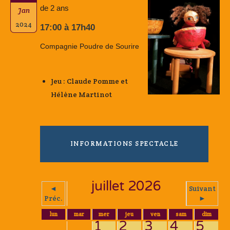
de 2 ans
Jan
2024
17:00 à 17h40
Compagnie Poudre de Sourire
Jeu : Claude Pomme et
Hélène Martinot
INFORMATIONS SPECTACLE
juillet 2026
◄
Suivant
Préc.
►
lun
mar
mer
jeu
ven
sam
dim
1
2
3
4
5