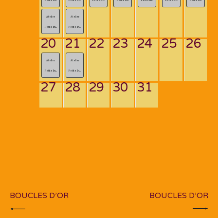
Atelier
Atelier
Petite En...
Petite En...
20
21
22
23
24
25
26
Atelier
Atelier
Petite En...
Petite En...
27
28
29
30
31
Navigation
de
PREV POST
NEXT POST
l’article
BOUCLES D’OR
BOUCLES D’OR