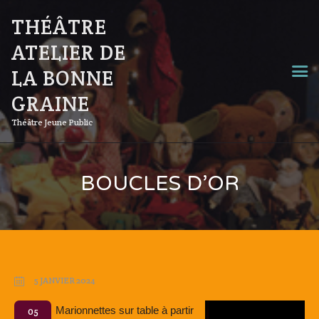
THÉÂTRE
ATELIER DE
LA BONNE
GRAINE
Théâtre Jeune Public
BOUCLES D’OR
5 JANVIER 2024
Marionnettes sur table à partir
05