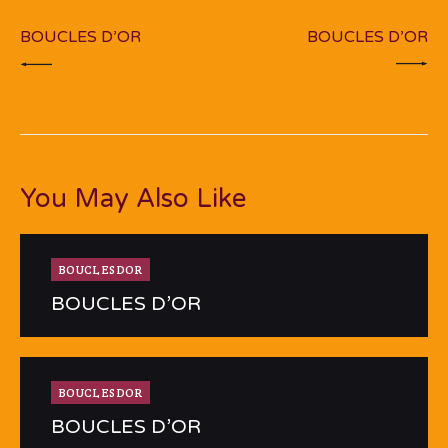
PREV POST
NEXT POST
l’article
BOUCLES D’OR
BOUCLES D’OR
You May Also Like
BOUCLESDOR
BOUCLES D’OR
BOUCLESDOR
BOUCLES D’OR