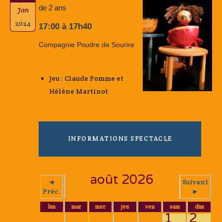
de 2 ans
Jan
2024
17:00 à 17h40
Compagnie Poudre de Sourire
Jeu : Claude Pomme et
Hélène Martinot
INFORMATIONS SPECTACLE
août 2026
◄
Suivant
Préc.
►
lun
mar
mer
jeu
ven
sam
dim
1
2