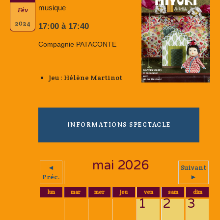
musique
Fév
2024
17:00 à 17:40
Compagnie PATACONTE
Jeu : Hélène Martinot
INFORMATIONS SPECTACLE
mai 2026
◄
Suivant
Préc.
►
lun
mar
mer
jeu
ven
sam
dim
1
2
3