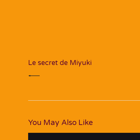
Navigation
de
PREV POST
l’article
Le secret de Miyuki
You May Also Like