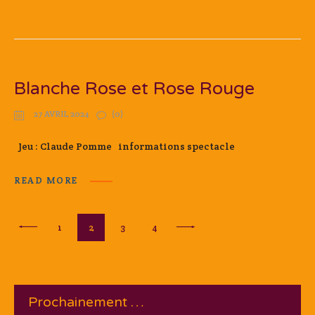
Blanche Rose et Rose Rouge
27 AVRIL 2024
(0)
Jeu : Claude Pomme informations spectacle
READ MORE
Pagination
PAGE
1
PAGE
2
PAGE
3
PAGE
4
<
des
publications
Prochainement …