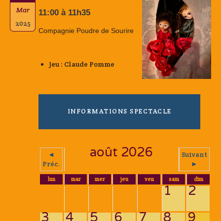
Mar
11:00 à 11h35
2025
Compagnie Poudre de Sourire
Jeu : Claude Pomme
INFORMATIONS SPECTACLE
août 2026
◄
Suivant
Préc.
►
lun
mar
mer
jeu
ven
sam
dim
1
2
3
4
5
6
7
8
9