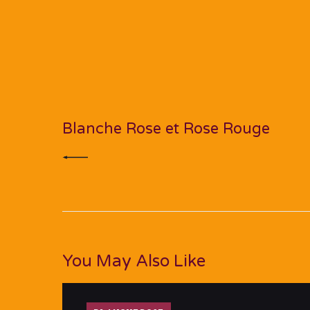
Navigation
de
PREV POST
l’article
Blanche Rose et Rose Rouge
You May Also Like