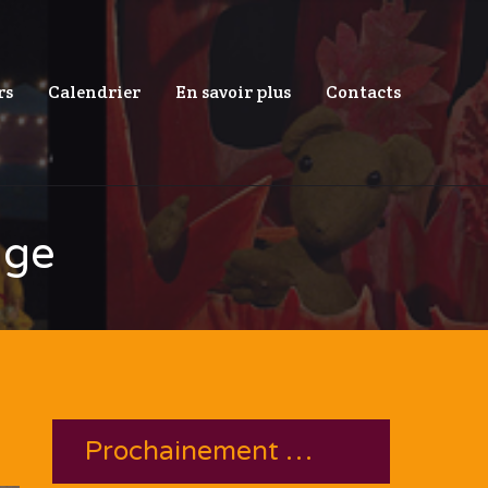
rs
Calendrier
En savoir plus
Contacts
uge
Prochainement …