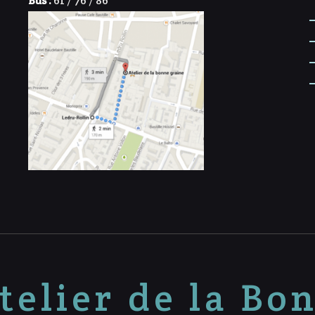
Bus :
61 / 76 / 86
telier de la Bo