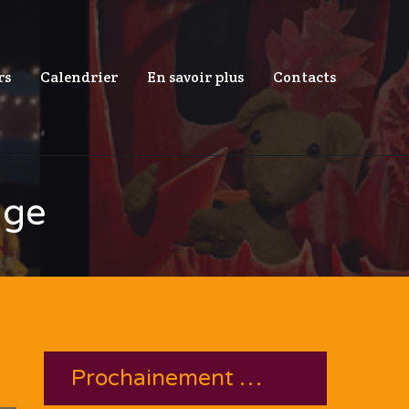
rs
Calendrier
En savoir plus
Contacts
uge
Prochainement …