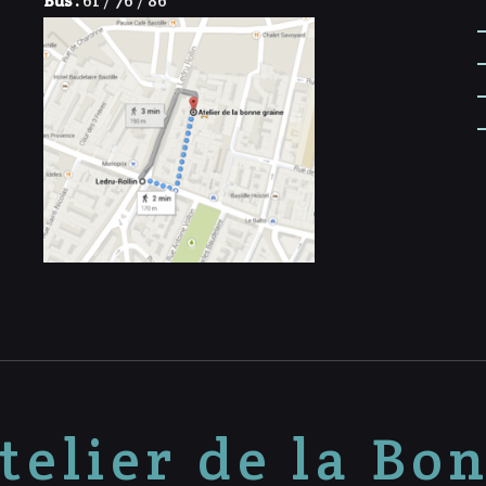
Bus :
61 / 76 / 86
telier de la Bo