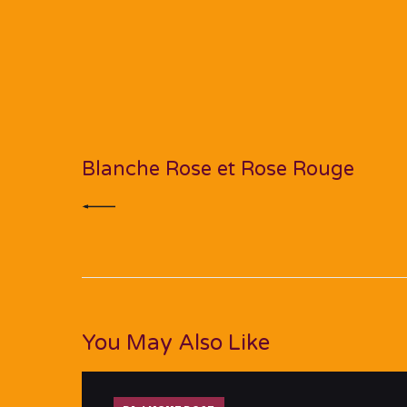
Navigation
de
PREV POST
l’article
Blanche Rose et Rose Rouge
You May Also Like