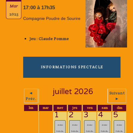
Mar
17:00 à 17h35
2025
Compagnie Poudre de Sourire
Jeu : Claude Pomme
INFORMATIONS SPECTACLE
juillet 2026
◄
Suivant
Préc.
►
lun
mar
mer
jeu
ven
sam
dim
1
2
3
4
5
Atelier
Atelier
Atelier
Atelier
Atelier
Petite En...
Petite En...
Petite En...
Petite En...
Petite En...