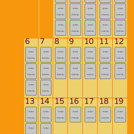
Atelier
Atelier
Atelier
Atelier
Atelier
Petite En...
Petite En...
Petite En...
Petite En...
Petite En...
Atelier
Atelier
Atelier
Atelier
Atelier
Petite En...
Petite En...
Petite En...
Petite En...
Petite En...
6
7
8
9
10
11
12
Atelier
Atelier
Atelier
Atelier
Atelier
Atelier
Atelier
Petite En...
Petite En...
Petite En...
Petite En...
Petite En...
Petite En...
Petite En...
Atelier
Atelier
Atelier
Atelier
Atelier
Atelier
Atelier
Petite En...
Petite En...
Petite En...
Petite En...
Petite En...
Petite En...
Petite En...
Atelier
Atelier
Petite En...
Petite En...
13
14
15
16
17
18
19
Atelier
Atelier
Atelier
Atelier
Atelier
Atelier
Atelier
Petite En...
Petite En...
Petite En...
Petite En...
Petite En...
Petite En...
Petite En...
Atelier
Atelier