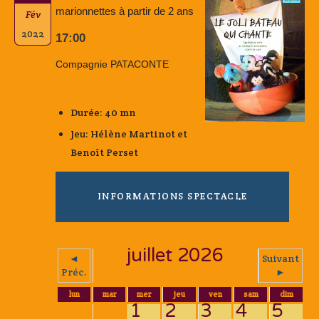
marionnettes à partir de 2 ans
Fév
2022
17:00
Compagnie PATACONTE
Durée: 40 mn
Jeu: Hélène Martinot et
Benoît Perset
INFORMATIONS SPECTACLE
juillet 2026
◄
Suivant
Préc.
►
lun
mar
mer
jeu
ven
sam
dim
1
2
3
4
5