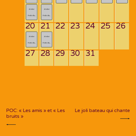
Atelier
Atelier
Petite En...
Petite En...
20
21
22
23
24
25
26
Atelier
Atelier
Petite En...
Petite En...
27
28
29
30
31
Navigation
de
PREV POST
NEXT POST
l’article
POC: « Les amis » et « Les
Le joli bateau qui chante
bruits »