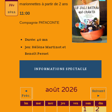
marionnettes à partir de 2 ans
Fév
2022
11:00
Compagnie PATACONTE
Durée: 40 mn
Jeu: Hélène Martinot et
Benoît Perset
INFORMATIONS SPECTACLE
août 2026
◄
Suivant
Préc.
►
lun
mar
mer
jeu
ven
sam
dim
1
2