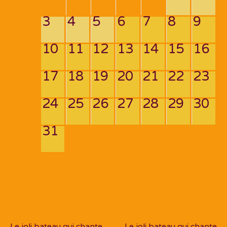
3
4
5
6
7
8
9
10
11
12
13
14
15
16
17
18
19
20
21
22
23
24
25
26
27
28
29
30
31
Navigation
de
PREV POST
NEXT POST
l’article
Le joli bateau qui chante
Le joli bateau qui chante