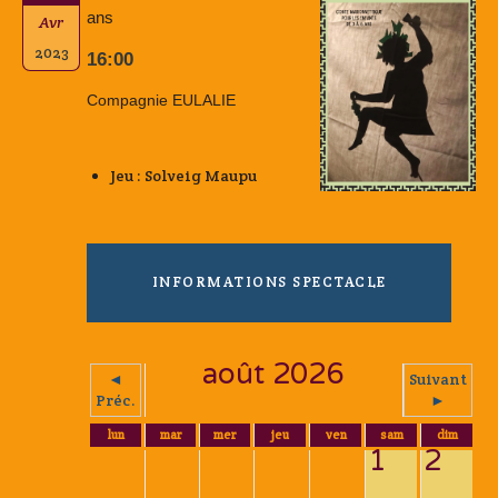
ans
Avr
2023
16:00
Compagnie EULALIE
Jeu : Solveig Maupu
INFORMATIONS SPECTACLE
août 2026
◄
Suivant
Préc.
►
lun
mar
mer
jeu
ven
sam
dim
1
2