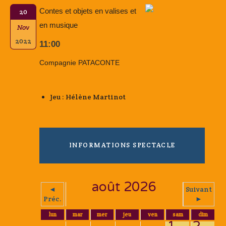
Contes et objets en valises et
20
en musique
Nov
2022
11:00
Compagnie PATACONTE
Jeu : Hélène Martinot
INFORMATIONS SPECTACLE
août 2026
◄
Suivant
Préc.
►
lun
mar
mer
jeu
ven
sam
dim