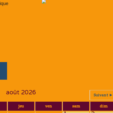
sique
août 2026
Suivant ►
jeu
ven
sam
dim