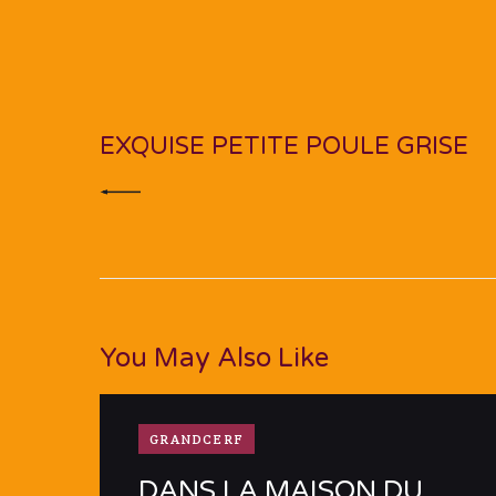
Navigation
de
PREV POST
l’article
EXQUISE PETITE POULE GRISE
You May Also Like
GRANDCERF
DANS LA MAISON DU