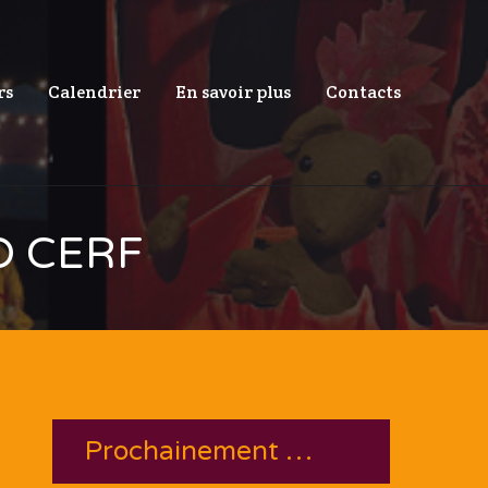
rs
Calendrier
En savoir plus
Contacts
D CERF
Prochainement …