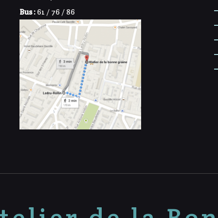
Bus :
61 / 76 / 86
telier de la Bo