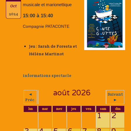
musicale et marionettique
Oct
2024
15:00 à 15:40
Compagnie PATACONTE
Jeu : Sarah de Foresta et
Hélène Martinot
informations spectacle
août 2026
◄
Suivant
Préc.
►
lun
mar
mer
jeu
ven
sam
dim
1
2