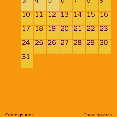
3
4
5
6
7
8
9
10
11
12
13
14
15
16
17
18
19
20
21
22
23
24
25
26
27
28
29
30
31
Navigation
de
PREV POST
NEXT POST
l’article
Conte gouttes
Conte gouttes