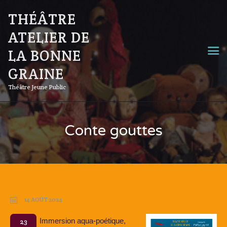
THÉÂTRE
ATELIER DE
LA BONNE
GRAINE
Théâtre Jeune Public
Conte gouttes
14 AOÛT 2024
Immersion aqua-poétique,
23