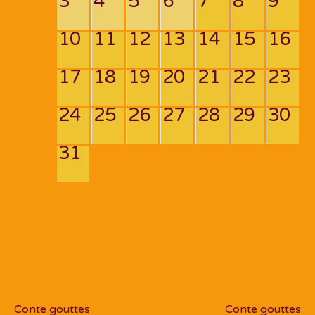
3
4
5
6
7
8
9
10
11
12
13
14
15
16
17
18
19
20
21
22
23
24
25
26
27
28
29
30
31
Navigation
de
PREV POST
NEXT POST
l’article
Conte gouttes
Conte gouttes