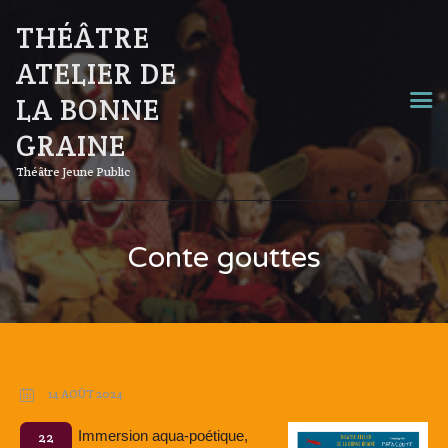
THÉÂTRE
ATELIER DE
LA BONNE
GRAINE
Théâtre Jeune Public
Conte gouttes
14 AOÛT 2024
Immersion aqua-poétique,
22