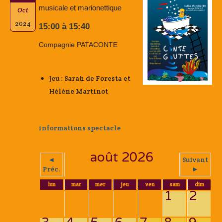
musicale et marionettique
Oct
2024
15:00 à 15:40
Compagnie PATACONTE
Jeu : Sarah de Foresta et
Hélène Martinot
informations spectacle
août 2026
◄
Suivant
Préc.
►
lun
mar
mer
jeu
ven
sam
dim
1
2