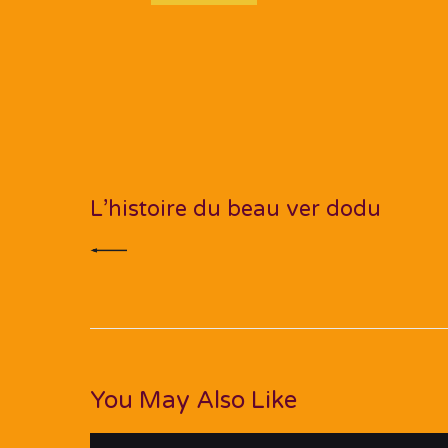
Navigation
de
PREV POST
l’article
L’histoire du beau ver dodu
You May Also Like