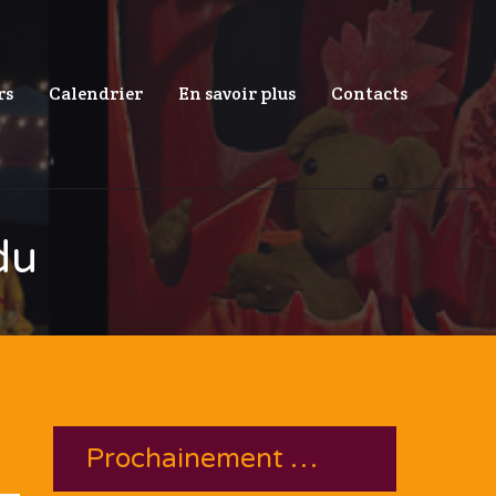
rs
Calendrier
En savoir plus
Contacts
du
Prochainement …