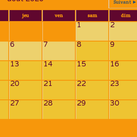
Suivant ►
jeu
ven
sam
dim
1
2
6
7
8
9
13
14
15
16
20
21
22
23
27
28
29
30